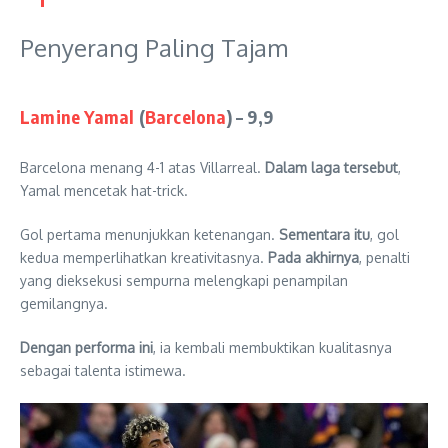
Penyerang Paling Tajam
Lamine Yamal
(
Barcelona
) – 9,9
Barcelona menang 4-1 atas Villarreal.
Dalam laga tersebut
,
Yamal mencetak hat-trick.
Gol pertama menunjukkan ketenangan.
Sementara itu
, gol
kedua memperlihatkan kreativitasnya.
Pada akhirnya
, penalti
yang dieksekusi sempurna melengkapi penampilan
gemilangnya.
Dengan performa ini
, ia kembali membuktikan kualitasnya
sebagai talenta istimewa.