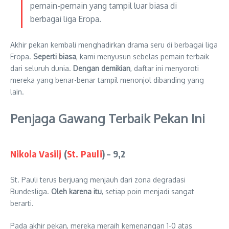
pemain-pemain yang tampil luar biasa di
berbagai liga Eropa.
Akhir pekan kembali menghadirkan drama seru di berbagai liga
Eropa.
Seperti biasa
, kami menyusun sebelas pemain terbaik
dari seluruh dunia.
Dengan demikian
, daftar ini menyoroti
mereka yang benar-benar tampil menonjol dibanding yang
lain.
Penjaga Gawang Terbaik Pekan Ini
Nikola Vasilj
(
St. Pauli
) – 9,2
St. Pauli terus berjuang menjauh dari zona degradasi
Bundesliga.
Oleh karena itu
, setiap poin menjadi sangat
berarti.
Pada akhir pekan, mereka meraih kemenangan 1-0 atas