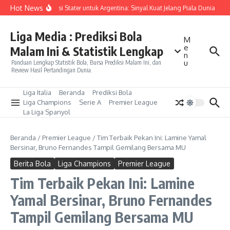
Lewati ke konten
Hot News
Lionel Messi Stater untuk Argentina: Sinyal Kuat Jelang Piala Dunia
Ind
Liga Media : Prediksi Bola
M
e
Malam Ini & Statistik Lengkap
n
u
Panduan Lengkap Statistik Bola, Bursa Prediksi Malam Ini, dan
Review Hasil Pertandingan Dunia.
Liga Italia
Beranda
Prediksi Bola
Liga Champions
Serie A
Premier League
La Liga Spanyol
Beranda
/
Premier League
/
Tim Terbaik Pekan Ini: Lamine Yamal
Bersinar, Bruno Fernandes Tampil Gemilang Bersama MU
Berita Bola
Liga Champions
Premier League
Tim Terbaik Pekan Ini: Lamine
Yamal Bersinar, Bruno Fernandes
Tampil Gemilang Bersama MU