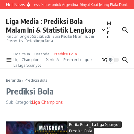
Lewati ke konten
Hot News
Lionel Messi Stater untuk Argentina: Sinyal Kuat Jelang Piala Dunia
Liga Media : Prediksi Bola
M
e
Malam Ini & Statistik Lengkap
n
u
Panduan Lengkap Statistik Bola, Bursa Prediksi Malam Ini, dan
Review Hasil Pertandingan Dunia.
Liga Italia
Beranda
Prediksi Bola
Liga Champions
Serie A
Premier League
La Liga Spanyol
Beranda
/
Prediksi Bola
Prediksi Bola
Sub Kategori:
Liga Champions
Berita Bola
La Liga Spanyol
Prediksi Bola