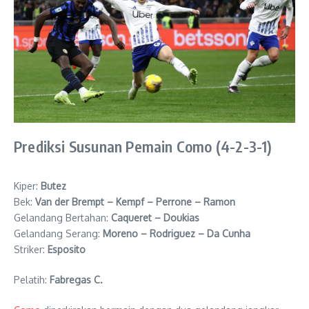
Prediksi Susunan Pemain Como (4-2-3-1)
Kiper:
Butez
Bek:
Van der Brempt – Kempf – Perrone – Ramon
Gelandang Bertahan:
Caqueret – Doukias
Gelandang Serang:
Moreno – Rodriguez – Da Cunha
Striker:
Esposito
Pelatih:
Fabregas C.