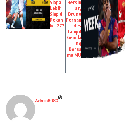
Siapa
Bersin
Lebih
ar,
Siap di
Bruno
Pekan
Fernan
ke-27?
des
Tampil
Gemila
ng
Bersa
ma MU
Admin8080