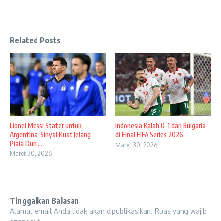
Related Posts
Lionel Messi Stater untuk
Indonesia Kalah 0-1 dari Bulgaria
Argentina: Sinyal Kuat Jelang
di Final FIFA Series 2026
Piala Dun ...
Maret 30, 2026
Maret 30, 2026
Tinggalkan Balasan
Alamat email Anda tidak akan dipublikasikan.
Ruas yang wajib