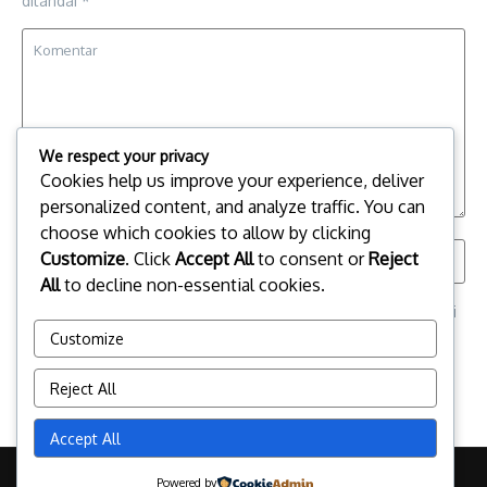
ditandai
*
We respect your privacy
Cookies help us improve your experience, deliver
personalized content, and analyze traffic. You can
choose which cookies to allow by clicking
Customize
. Click
Accept All
to consent or
Reject
All
to decline non-essential cookies.
Simpan nama, email, dan situs web saya pada peramban ini
untuk komentar saya berikutnya.
Customize
Reject All
Accept All
Copyright © 2026 Liga Media : Prediksi Bola Malam Ini & Statistik
Powered by