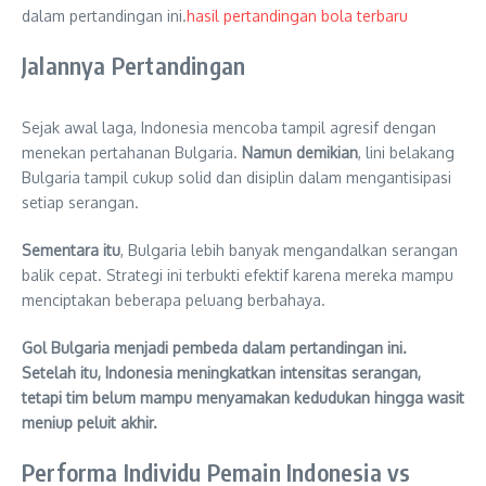
dalam pertandingan ini.
hasil pertandingan bola terbaru
Jalannya Pertandingan
Sejak awal laga, Indonesia mencoba tampil agresif dengan
menekan pertahanan Bulgaria.
Namun demikian
, lini belakang
Bulgaria tampil cukup solid dan disiplin dalam mengantisipasi
setiap serangan.
Sementara itu
, Bulgaria lebih banyak mengandalkan serangan
balik cepat. Strategi ini terbukti efektif karena mereka mampu
menciptakan beberapa peluang berbahaya.
Gol Bulgaria menjadi pembeda dalam pertandingan ini.
Setelah itu, Indonesia meningkatkan intensitas serangan,
tetapi tim belum mampu menyamakan kedudukan hingga wasit
meniup peluit akhir.
Performa Individu Pemain Indonesia vs