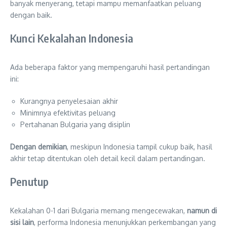
banyak menyerang, tetapi mampu memanfaatkan peluang
dengan baik.
Kunci Kekalahan Indonesia
Ada beberapa faktor yang mempengaruhi hasil pertandingan
ini:
Kurangnya penyelesaian akhir
Minimnya efektivitas peluang
Pertahanan Bulgaria yang disiplin
Dengan demikian
, meskipun Indonesia tampil cukup baik, hasil
akhir tetap ditentukan oleh detail kecil dalam pertandingan.
Penutup
Kekalahan 0-1 dari Bulgaria memang mengecewakan,
namun di
sisi lain
, performa Indonesia menunjukkan perkembangan yang