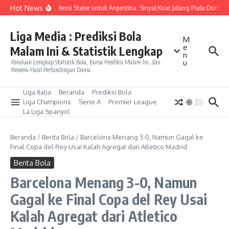
Lewati ke konten
Hot News
Lionel Messi Stater untuk Argentina: Sinyal Kuat Jelang Piala Dunia
Liga Media : Prediksi Bola
M
e
Malam Ini & Statistik Lengkap
n
u
Panduan Lengkap Statistik Bola, Bursa Prediksi Malam Ini, dan
Review Hasil Pertandingan Dunia.
Liga Italia
Beranda
Prediksi Bola
Liga Champions
Serie A
Premier League
La Liga Spanyol
Beranda
/
Berita Bola
/
Barcelona Menang 3-0, Namun Gagal ke
Final Copa del Rey Usai Kalah Agregat dari Atletico Madrid
Berita Bola
Barcelona Menang 3-0, Namun
Gagal ke Final Copa del Rey Usai
Kalah Agregat dari Atletico