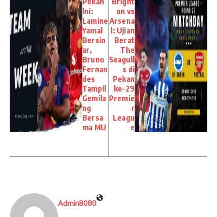
Pekan
Bright
Ini:
on vs
Lamine
Arsena
Yamal
l: Ujian
Bersin
Berat
ar,
The
Bruno
Seagull
Fernan
s di
des
Pekan
Tampil
ke-29
Gemila
Premie
ng
r
Bersa
Leagu
ma MU
e
Admin8080