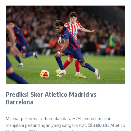
Prediksi Skor Atletico Madrid vs
Barcelona
Melihat performa terbaru dan data H2H, kedua tim akan
menjalani pertandingan yang sangat ketat.
Di satu sisi
, Atletico