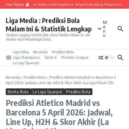
Lewati ke konten
Hot News
Lionel Messi Stater untuk Argentina: Sinyal Kuat Jelang Piala Dunia
In
Liga Media : Prediksi Bola
M
e
Malam Ini & Statistik Lengkap
n
u
Panduan Lengkap Statistik Bola, Bursa Prediksi Malam Ini, dan
Review Hasil Pertandingan Dunia.
Liga Italia
Beranda
Prediksi Bola
Liga Champions
Serie A
Premier League
La Liga Spanyol
Beranda
/
Prediksi Bola
/
Prediksi Atletico Madrid vs Barcelona 5
April 2026: Jadwal, Line Up, H2H & Skor Akhir (La Liga Pekan 30)
Berita Bola
La Liga Spanyol
Prediksi Bola
Prediksi Atletico Madrid vs
Barcelona 5 April 2026: Jadwal,
Line Up, H2H & Skor Akhir (La