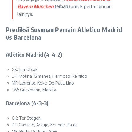
Bayern Munchen
terbaru
untuk pertandingan
lainnya.
Prediksi Susunan Pemain Atletico Madrid
vs Barcelona
Atletico Madrid (4-4-2)
GK: Jan Oblak
DF: Molina, Gimenez, Hermoso, Reinildo
MF: Llorente, Koke, De Paul, Lino
FW: Griezmann, Morata
Barcelona (4-3-3)
GK: Ter Stegen
DF: Cancelo, Araujo, Kounde, Balde
MF: Pedri, De Jong, Gavi