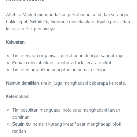
Atletico Madrid mengandalkan pertahanan solid dan serangan
balik cepat.
Selain itu
, Simeone menekankan disiplin posisi dan
kekuatan fisik pemainnya.
Kekuatan:
Tim menjaga organisasi pertahanan dengan sangat rapi
Pemain menjalankan counter attack secara efektif
Tim memanfaatkan pengalaman pemain senior
Namun demikian
, tim ini juga menghadapi beberapa kendala.
Kelemahan:
Tim kesulitan menguasai bola saat menghadapi lawan
dominan
Selain itu
, pemain kurang kreatif saat menghadapi blok
rendah