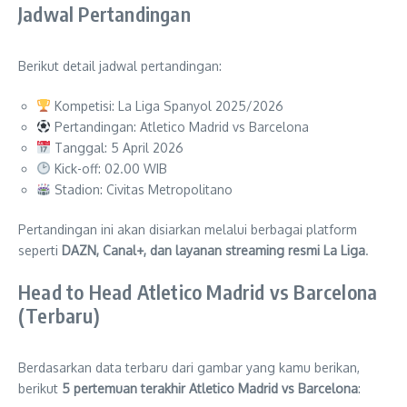
Jadwal Pertandingan
Berikut detail jadwal pertandingan:
Kompetisi: La Liga Spanyol 2025/2026
Pertandingan: Atletico Madrid vs Barcelona
Tanggal: 5 April 2026
Kick-off: 02.00 WIB
Stadion: Civitas Metropolitano
Pertandingan ini akan disiarkan melalui berbagai platform
seperti
DAZN, Canal+, dan layanan streaming resmi La Liga
.
Head to Head Atletico Madrid vs Barcelona
(Terbaru)
Berdasarkan data terbaru dari gambar yang kamu berikan,
berikut
5 pertemuan terakhir Atletico Madrid vs Barcelona
: