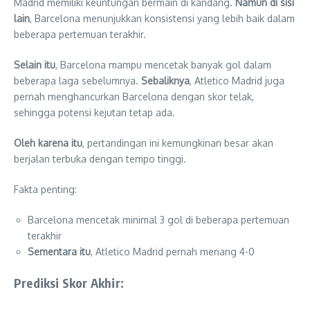
Madrid memiliki keuntungan bermain di kandang.
Namun di sisi
lain
, Barcelona menunjukkan konsistensi yang lebih baik dalam
beberapa pertemuan terakhir.
Selain itu
, Barcelona mampu mencetak banyak gol dalam
beberapa laga sebelumnya.
Sebaliknya
, Atletico Madrid juga
pernah menghancurkan Barcelona dengan skor telak,
sehingga potensi kejutan tetap ada.
Oleh karena itu
, pertandingan ini kemungkinan besar akan
berjalan terbuka dengan tempo tinggi.
Fakta penting:
Barcelona mencetak minimal 3 gol di beberapa pertemuan
terakhir
Sementara itu
, Atletico Madrid pernah menang 4-0
Prediksi Skor Akhir: