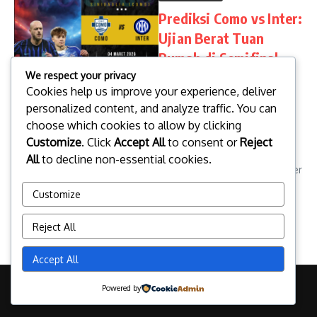
Prediksi Como vs Inter:
Ujian Berat Tuan
Rumah di Semifinal
Coppa Italia
We respect your privacy
Cookies help us improve your experience, deliver
Prediksi Como vs Inter pada
personalized content, and analyze traffic. You can
semifinal Coppa Italia 2026
choose which cookies to allow by clicking
menjadi laga menarik yang
patut disorot. Laga semifinal
Customize
. Click
Accept All
to consent or
Reject
Coppa Italia leg pertama akan
All
to decline non-essential cookies.
mempertemukan Como vs Inter
pada 4 Maret 2026.
Customize
Pertandinga...
Admin8080
Maret 3, 2026
Reject All
Read More
Accept All
Copyright © 2026 Liga Media : Prediksi Bola Malam Ini & Statistik
Powered by
Lengkap | Powered by
Majalah Berita X