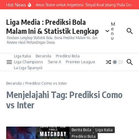
Lewati ke konten
Hot News
Lionel Messi Stater untuk Argentina: Sinyal Kuat Jelang Piala Dunia
Liga Media : Prediksi Bola
M
e
Malam Ini & Statistik Lengkap
n
u
Panduan Lengkap Statistik Bola, Bursa Prediksi Malam Ini, dan
Review Hasil Pertandingan Dunia.
Liga Italia
Beranda
Prediksi Bola
Liga Champions
Serie A
Premier League
La Liga Spanyol
Beranda
/
Prediksi Como vs Inter
Menjelajahi Tag: Prediksi Como
vs Inter
Berita Bola
Liga Italia
Prediksi Bola