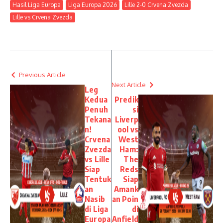
Hasil Liga Europa
Liga Europa 2026
Lille 2-0 Crvena Zvezda
Lille vs Crvena Zvezda
Previous Article
Next Article
Leg
Kedua
Predik
Penuh
si
Tekana
Liverp
n!
ool vs
Crvena
West
Zvezda
Ham:
vs Lille
The
Siap
Reds
Tentuk
Siap
an
Amank
Nasib
an Poin
di Liga
di
Europa
Anfield