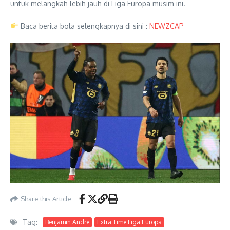
untuk melangkah lebih jauh di Liga Europa musim ini.
Baca berita bola selengkapnya di sini :
NEWZCAP
Share this Article
Tag:
Benjamin Andre
Extra Time Liga Europa