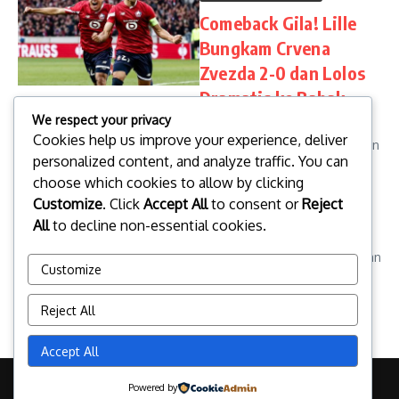
Comeback Gila! Lille
Bungkam Crvena
Zvezda 2-0 dan Lolos
Dramatis ke Babak
Berikutnya
We respect your privacy
Cookies help us improve your experience, deliver
Comeback Gila! Lille Singkirkan
personalized content, and analyze traffic. You can
Crvena Zvezda Usai Drama
choose which cookies to allow by clicking
Extra Time Lille menunjukkan
mental baja di panggung
Customize
. Click
Accept All
to consent or
Reject
Eropa. Tertinggal agregat
All
to decline non-essential cookies.
setelah leg pertama, wakil
Prancis itu sukses membalikkan
Customize
keadaa...
Admin8080
Februari 26, 2026
Reject All
Read More
Accept All
Copyright © 2026 Liga Media : Prediksi Bola Malam Ini & Statistik
Powered by