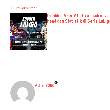
Previous Article
Prediksi Skor Atletico madrid vs
head dan Statistik di Serie LaLig
Admin8080