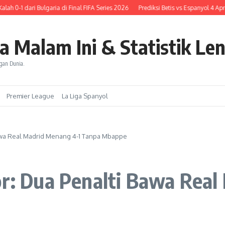
dari Bulgaria di Final FIFA Series 2026
Prediksi Betis vs Espanyol 4 April 2026:
la Malam Ini & Statistik Le
ngan Dunia.
Premier League
La Liga Spanyol
 Bawa Real Madrid Menang 4-1 Tanpa Mbappe
or: Dua Penalti Bawa Rea