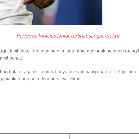
Performa Vinicius Junior terlihat sangat efektif…
ul lebih dulu. Tim mampu menjaga ritme dan tidak memberi ruang bag
bil penalti.
enting dalam laga ini. Ia tidak hanya menyumbang dua gol, tetapi ju
ngamankan tiga poin dengan meyakinkan.