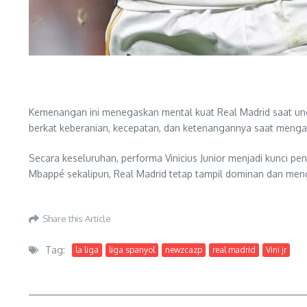
Kemenangan ini menegaskan mental kuat Real Madrid saat ungg
berkat keberanian, kecepatan, dan ketenangannya saat mengam
Secara keseluruhan, performa Vinicius Junior menjadi kunci p
Mbappé sekalipun, Real Madrid tetap tampil dominan dan me
Share this Article
Tag:
la liga
liga spanyol
newzcazp
real madrid
Vini jr