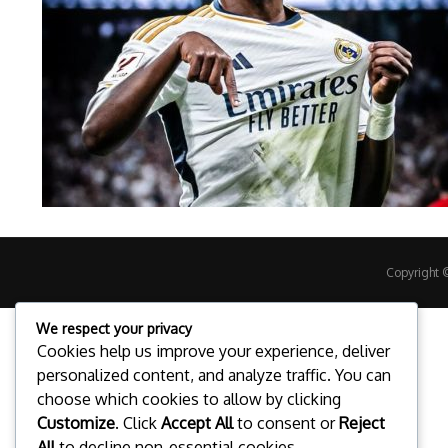
Copyright ©
We respect your privacy
Cookies help us improve your experience, deliver
personalized content, and analyze traffic. You can
choose which cookies to allow by clicking
Customize
. Click
Accept All
to consent or
Reject
All
to decline non-essential cookies.