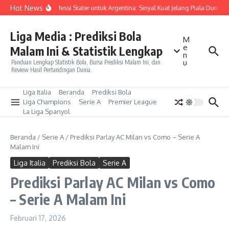
Lewati ke konten
Hot News
Lionel Messi Stater untuk Argentina: Sinyal Kuat Jelang Piala Dunia
Liga Media : Prediksi Bola
M
e
Malam Ini & Statistik Lengkap
n
u
Panduan Lengkap Statistik Bola, Bursa Prediksi Malam Ini, dan
Review Hasil Pertandingan Dunia.
Liga Italia
Beranda
Prediksi Bola
Liga Champions
Serie A
Premier League
La Liga Spanyol
Beranda
/
Serie A
/
Prediksi Parlay AC Milan vs Como – Serie A
Malam Ini
Liga Italia
Prediksi Bola
Serie A
Prediksi Parlay AC Milan vs Como
– Serie A Malam Ini
Februari 17, 2026