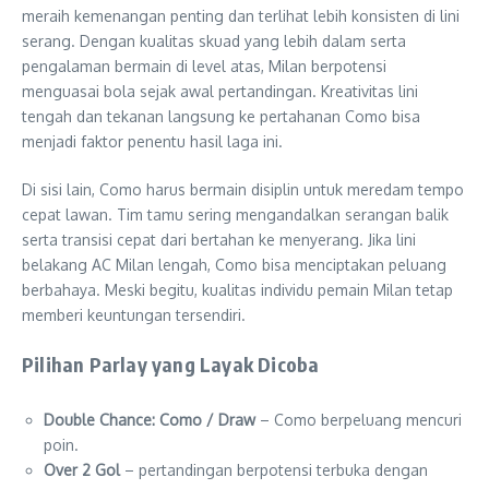
meraih kemenangan penting dan terlihat lebih konsisten di lini
serang. Dengan kualitas skuad yang lebih dalam serta
pengalaman bermain di level atas, Milan berpotensi
menguasai bola sejak awal pertandingan. Kreativitas lini
tengah dan tekanan langsung ke pertahanan Como bisa
menjadi faktor penentu hasil laga ini.
Di sisi lain, Como harus bermain disiplin untuk meredam tempo
cepat lawan. Tim tamu sering mengandalkan serangan balik
serta transisi cepat dari bertahan ke menyerang. Jika lini
belakang AC Milan lengah, Como bisa menciptakan peluang
berbahaya. Meski begitu, kualitas individu pemain Milan tetap
memberi keuntungan tersendiri.
Pilihan Parlay yang Layak Dicoba
Double Chance: Como / Draw
– Como berpeluang mencuri
poin.
Over 2 Gol
– pertandingan berpotensi terbuka dengan