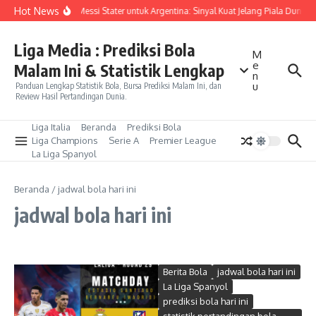
Lewati ke konten
Hot News
Lionel Messi Stater untuk Argentina: Sinyal Kuat Jelang Piala Dunia
Liga Media : Prediksi Bola
M
e
Malam Ini & Statistik Lengkap
n
u
Panduan Lengkap Statistik Bola, Bursa Prediksi Malam Ini, dan
Review Hasil Pertandingan Dunia.
Liga Italia
Beranda
Prediksi Bola
Liga Champions
Serie A
Premier League
La Liga Spanyol
Beranda
/
jadwal bola hari ini
jadwal bola hari ini
Berita Bola
jadwal bola hari ini
La Liga Spanyol
prediksi bola hari ini