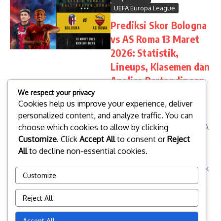
UEFA Europa League
Prediksi Skor Bologna
vs AS Roma 13 Maret
2026: Statistik,
Lineups, Klasemen dan
Analisa Pertandingan
Europa League
We respect your privacy
Cookies help us improve your experience, deliver
Prediksi Bologna vs Roma
personalized content, and analyze traffic. You can
pada 13 Maret 2026 menjadi
choose which cookies to allow by clicking
sorotan di babak play-off UEFA
Europa League. Pertandingan
Customize
. Click
Accept All
to consent or
Reject
Bologna vs AS Roma pada 13
All
to decline non-essential cookies.
Maret 2026 diprediksi menjadi
salah satu laga paling menarik
Customize
d...
Admin8080
Maret 11, 2026
Reject All
Read More
Accept All