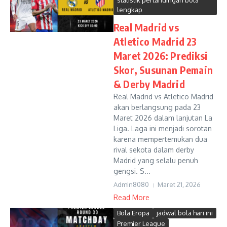
statistik pertandingan bola
lengkap
Real Madrid vs
Atletico Madrid 23
Maret 2026: Prediksi
Skor, Susunan Pemain
& Derby Madrid
Real Madrid vs Atletico Madrid
akan berlangsung pada 23
Maret 2026 dalam lanjutan La
Liga. Laga ini menjadi sorotan
karena mempertemukan dua
rival sekota dalam derby
Madrid yang selalu penuh
gengsi. S...
Admin8080
Maret 21, 2026
Read More
Bola Eropa
jadwal bola hari ini
Premier League