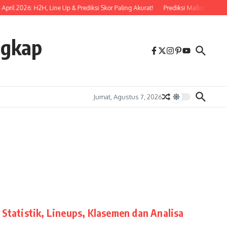
April 2026: H2H, Line Up & Prediksi Skor Paling Akurat!
Prediksi Mallorca vs Re
ngkap
Jumat, Agustus 7, 2026
 Statistik, Lineups, Klasemen dan Analisa