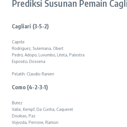
Prediksi Susunan Pemain Cagl
Cagliari (3-5-2)
Caprile
Rodriguez, Sulemana, Obert
Pedro, Adopo, Luvumbo, Liteta, Palestra
Esposito, Dossena
Pelatih: Claudio Ranieri
Como (4-2-3-1)
Butez
Valle, Kempf, Da Cunha, Caqueret
Doukias, Paz
Vojvoda, Perrone, Ramon