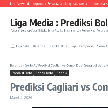
Lewati ke konten
Hot News
i Stater untuk Argentina: Sinyal Kuat Jelang Piala Dunia
Indonesia Kalah 0-1 dari
Liga Media : Prediksi Bo
Panduan Lengkap Statistik Bola, Bursa Prediksi Malam Ini, dan Review Hasil Pertandi
Liga Italia
Beranda
Prediksi Bola
Liga Champions
Serie A
Beranda
/
Serie A
/
Prediksi Cagliari vs Como: Duel Sengit di Serie 
Prediksi Bola
Sepak bola
Serie A
Prediksi Cagliari vs Co
Maret 5, 2026