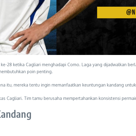
an ke-28 ketika Cagliari menghadapi Como. Laga yang dijadwalkan be
membutuhkan poin penting.
ena itu, mereka tentu ingin memanfaatkan keuntungan kandang untuk m
kas Cagliari. Tim tamu berusaha mempertahankan konsistensi permain
Kandang