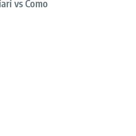
iari vs Como