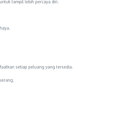
tuk tampil lebih percaya diri.
haya.
aatkan setiap peluang yang tersedia.
 serang.