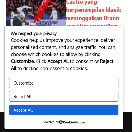
Castro yang
berpenampilan klasik
meninggalkan Brann
sambil menyanyikan
lagu Blues.
We respect your privacy
Cookies help us improve your experience, deliver
Dominasi Awal Bologna Gol
personalized content, and analyze traffic. You can
ke-10 Santiago Castro musim
choose which cookies to allow by clicking
ini di semua ajang menjadi
penentu kemenangan tipis
Customize
. Click
Accept All
to consent or
Reject
Bologna atas SK Brann pada
All
to decline non-essential cookies.
leg pertama play-off UEFA
Europa League 2025/26.
Customize
Kemenangan 1-0 ter...
Admin8080
Februari 19, 2026
Reject All
Read More
Accept All
Copyright © 2026 Liga Media : Prediksi Bola Malam Ini & Statistik
Powered by
Lengkap | Powered by
Majalah Berita X