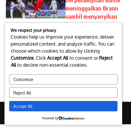
meninggalkan Brann
sambil menyanyikan
lagu Blues.
We respect your privacy
Dominasi Awal Bologna Gol
Cookies help us improve your experience, deliver
ke-10 Santiago Castro musim
personalized content, and analyze traffic. You can
ini di semua ajang menjadi
penentu kemenangan tipis
choose which cookies to allow by clicking
Bologna atas SK Brann pada
Customize
. Click
Accept All
to consent or
Reject
leg pertama play-off UEFA
All
to decline non-essential cookies.
Europa League 2025/26.
Kemenangan 1-0 ter...
Customize
Admin8080
Februari 19, 2026
Read More
Reject All
Accept All
Copyright © 2026 Liga Media : Prediksi Bola Malam Ini & Statistik
Lengkap | Powered by
Majalah Berita X
Powered by