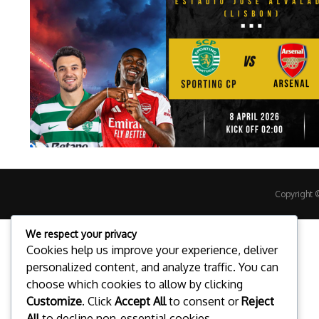
Copyright ©
We respect your privacy
Cookies help us improve your experience, deliver
personalized content, and analyze traffic. You can
choose which cookies to allow by clicking
Customize
. Click
Accept All
to consent or
Reject
All
to decline non-essential cookies.