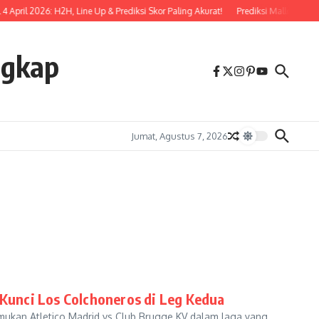
4 April 2026: H2H, Line Up & Prediksi Skor Paling Akurat!
Prediksi Mallorca vs R
ngkap
Jumat, Agustus 7, 2026
 Kunci Los Colchoneros di Leg Kedua
ukan Atletico Madrid vs Club Brugge KV dalam laga yang