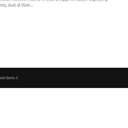
ama, duel di Wan...
lah Berita X