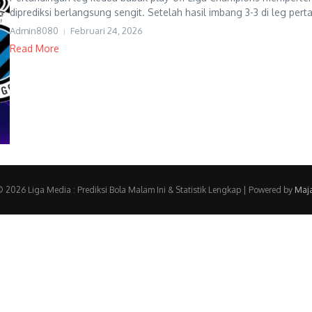
diprediksi berlangsung sengit. Setelah hasil imbang 3-3 di leg pert
Admin8080
Februari 24, 2026
Read More
 2026 Liga Media : Prediksi Bola Malam Ini & Statistik Lengkap | Powered by
Maja