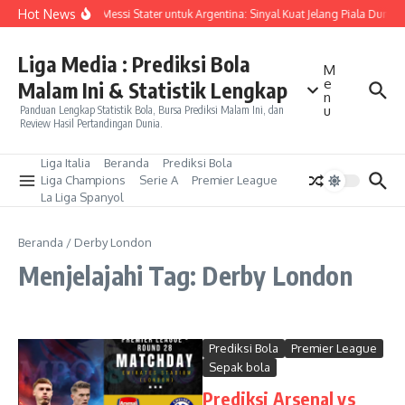
Lewati ke konten
Hot News
Lionel Messi Stater untuk Argentina: Sinyal Kuat Jelang Piala Dunia
Liga Media : Prediksi Bola
M
e
Malam Ini & Statistik Lengkap
n
u
Panduan Lengkap Statistik Bola, Bursa Prediksi Malam Ini, dan
Review Hasil Pertandingan Dunia.
Liga Italia
Beranda
Prediksi Bola
Liga Champions
Serie A
Premier League
La Liga Spanyol
Beranda
/
Derby London
Menjelajahi Tag: Derby London
Prediksi Bola
Premier League
Sepak bola
Prediksi Arsenal vs