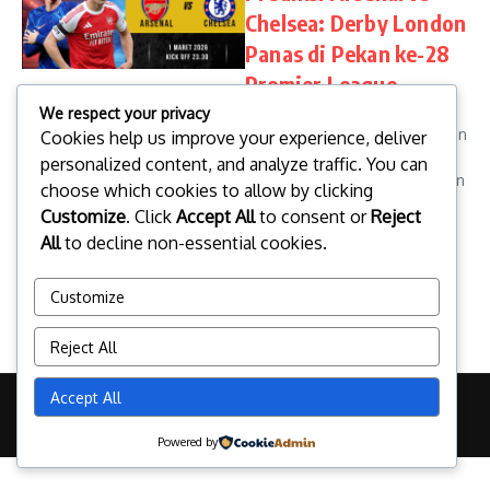
Chelsea: Derby London
Panas di Pekan ke-28
Premier League
Derby London kembali
We respect your privacy
memanas. Kali ini, Arsenal akan
Cookies help us improve your experience, deliver
menjamu Chelsea dalam
personalized content, and analyze traffic. You can
lanjutan Premier League pekan
choose which cookies to allow by clicking
ke-28. Laga ini bukan sekadar
Customize
. Click
Accept All
to consent or
Reject
soal gengsi, melainkan juga
All
to decline non-essential cookies.
soal posisi di klasemen yang
semakin ...
Customize
Admin8080
Maret 1, 2026
Read More
Reject All
Accept All
Copyright © 2026 Liga Media : Prediksi Bola Malam Ini & Statistik
Lengkap | Powered by
Majalah Berita X
Powered by