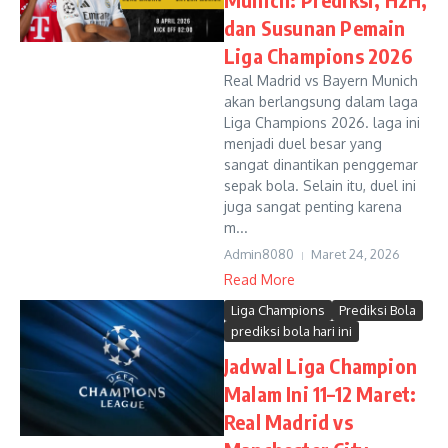
dan Susunan Pemain
Liga Champions 2026
Real Madrid vs Bayern Munich
akan berlangsung dalam laga
Liga Champions 2026. laga ini
menjadi duel besar yang
sangat dinantikan penggemar
sepak bola. Selain itu, duel ini
juga sangat penting karena
m...
Admin8080
Maret 24, 2026
Read More
Liga Champions
Prediksi Bola
prediksi bola hari ini
Jadwal Liga Champion
Malam Ini 11–12 Maret:
Real Madrid vs